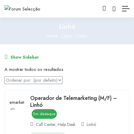
Linhó
Home
Jobs
Linhó
Show Sidebar
A mostrar todos os resultados
Operador de Telemarketing (M/F) –
Linhó
Em destaque
Call Center
,
Help Desk
Linhó