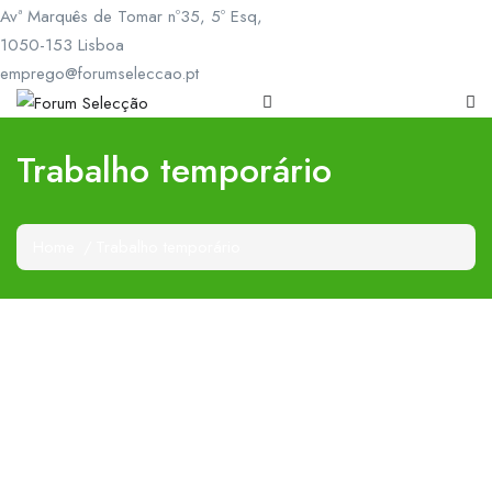
Avª Marquês de Tomar nº35, 5º Esq,
1050-153 Lisboa
emprego@forumseleccao.pt
Trabalho temporário
Home
Trabalho temporário